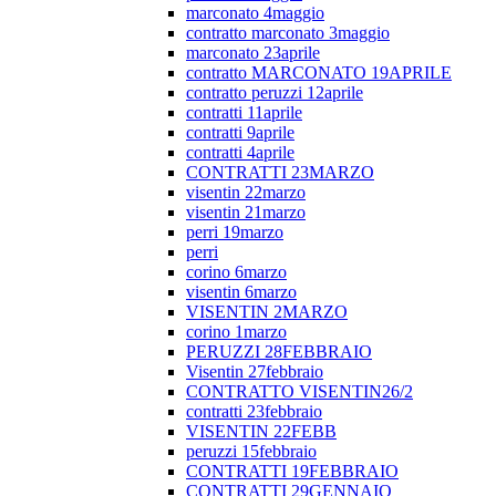
marconato 4maggio
contratto marconato 3maggio
marconato 23aprile
contratto MARCONATO 19APRILE
contratto peruzzi 12aprile
contratti 11aprile
contratti 9aprile
contratti 4aprile
CONTRATTI 23MARZO
visentin 22marzo
visentin 21marzo
perri 19marzo
perri
corino 6marzo
visentin 6marzo
VISENTIN 2MARZO
corino 1marzo
PERUZZI 28FEBBRAIO
Visentin 27febbraio
CONTRATTO VISENTIN26/2
contratti 23febbraio
VISENTIN 22FEBB
peruzzi 15febbraio
CONTRATTI 19FEBBRAIO
CONTRATTI 29GENNAIO