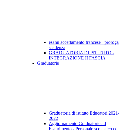
esami accertamento francese - proroga
scadenza
GRADUATORIA DI ISTITUTO -
INTEGRAZIONE II FASCIA
Graduatorie
Graduatoria di istituto Educatori 2021-
2022
Aggiornamento Graduatorie ad
Esaurimento - Personale scolastico ed