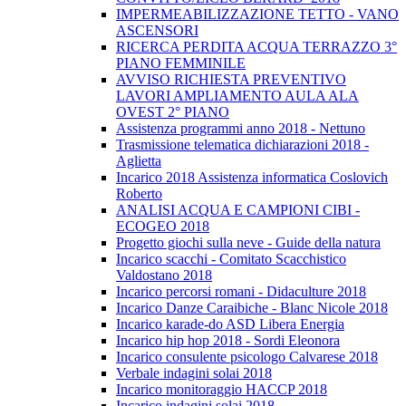
IMPERMEABILIZZAZIONE TETTO - VANO
ASCENSORI
RICERCA PERDITA ACQUA TERRAZZO 3°
PIANO FEMMINILE
AVVISO RICHIESTA PREVENTIVO
LAVORI AMPLIAMENTO AULA ALA
OVEST 2° PIANO
Assistenza programmi anno 2018 - Nettuno
Trasmissione telematica dichiarazioni 2018 -
Aglietta
Incarico 2018 Assistenza informatica Coslovich
Roberto
ANALISI ACQUA E CAMPIONI CIBI -
ECOGEO 2018
Progetto giochi sulla neve - Guide della natura
Incarico scacchi - Comitato Scacchistico
Valdostano 2018
Incarico percorsi romani - Didaculture 2018
Incarico Danze Caraibiche - Blanc Nicole 2018
Incarico karade-do ASD Libera Energia
Incarico hip hop 2018 - Sordi Eleonora
Incarico consulente psicologo Calvarese 2018
Verbale indagini solai 2018
Incarico monitoraggio HACCP 2018
Incarico indagini solai 2018