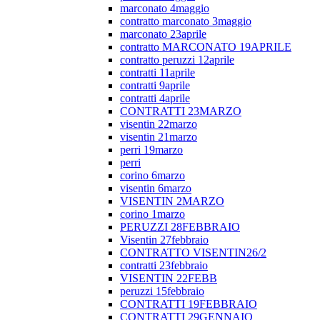
marconato 4maggio
contratto marconato 3maggio
marconato 23aprile
contratto MARCONATO 19APRILE
contratto peruzzi 12aprile
contratti 11aprile
contratti 9aprile
contratti 4aprile
CONTRATTI 23MARZO
visentin 22marzo
visentin 21marzo
perri 19marzo
perri
corino 6marzo
visentin 6marzo
VISENTIN 2MARZO
corino 1marzo
PERUZZI 28FEBBRAIO
Visentin 27febbraio
CONTRATTO VISENTIN26/2
contratti 23febbraio
VISENTIN 22FEBB
peruzzi 15febbraio
CONTRATTI 19FEBBRAIO
CONTRATTI 29GENNAIO