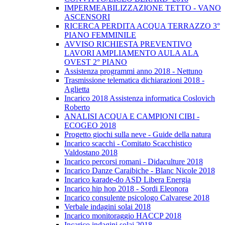
IMPERMEABILIZZAZIONE TETTO - VANO
ASCENSORI
RICERCA PERDITA ACQUA TERRAZZO 3°
PIANO FEMMINILE
AVVISO RICHIESTA PREVENTIVO
LAVORI AMPLIAMENTO AULA ALA
OVEST 2° PIANO
Assistenza programmi anno 2018 - Nettuno
Trasmissione telematica dichiarazioni 2018 -
Aglietta
Incarico 2018 Assistenza informatica Coslovich
Roberto
ANALISI ACQUA E CAMPIONI CIBI -
ECOGEO 2018
Progetto giochi sulla neve - Guide della natura
Incarico scacchi - Comitato Scacchistico
Valdostano 2018
Incarico percorsi romani - Didaculture 2018
Incarico Danze Caraibiche - Blanc Nicole 2018
Incarico karade-do ASD Libera Energia
Incarico hip hop 2018 - Sordi Eleonora
Incarico consulente psicologo Calvarese 2018
Verbale indagini solai 2018
Incarico monitoraggio HACCP 2018
Incarico indagini solai 2018