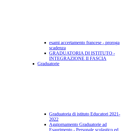
esami accertamento francese - proroga
scadenza
GRADUATORIA DI ISTITUTO -
INTEGRAZIONE II FASCIA
Graduatorie
Graduatoria di istituto Educatori 2021-
2022
Aggiornamento Graduatorie ad
Esaurimento - Personale scolastico ed