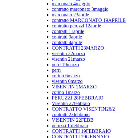
marconato 4maggio
contratto marconato 3maggio
marconato 23aprile
contratto MARCONATO 19APRILE
contratto peruzzi 12aprile
contratti 11aprile
contratti 9aprile
contratti 4aprile
CONTRATTI 23MARZO
visentin 22marzo
visentin 21marzo
perri 19marzo
perri
corino 6marzo
visentin 6marzo
VISENTIN 2MARZO
corino 1marzo
PERUZZI 28FEBBRAIO
Visentin 27febbraio
CONTRATTO VISENTIN26/2
contratti 23febbraio
VISENTIN 22FEBB
peruzzi 15febbraio
CONTRATTI 19FEBBRAIO
CONTRATTI 29GENNAIO