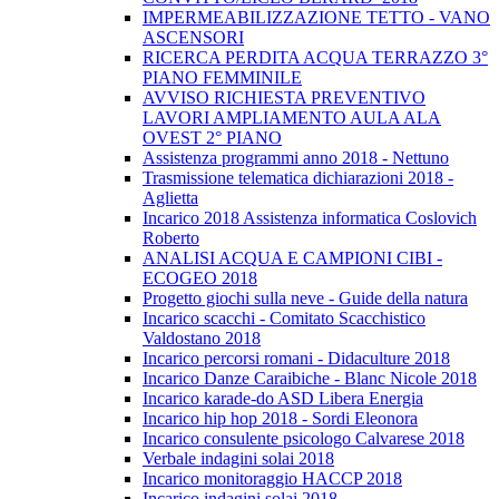
IMPERMEABILIZZAZIONE TETTO - VANO
ASCENSORI
RICERCA PERDITA ACQUA TERRAZZO 3°
PIANO FEMMINILE
AVVISO RICHIESTA PREVENTIVO
LAVORI AMPLIAMENTO AULA ALA
OVEST 2° PIANO
Assistenza programmi anno 2018 - Nettuno
Trasmissione telematica dichiarazioni 2018 -
Aglietta
Incarico 2018 Assistenza informatica Coslovich
Roberto
ANALISI ACQUA E CAMPIONI CIBI -
ECOGEO 2018
Progetto giochi sulla neve - Guide della natura
Incarico scacchi - Comitato Scacchistico
Valdostano 2018
Incarico percorsi romani - Didaculture 2018
Incarico Danze Caraibiche - Blanc Nicole 2018
Incarico karade-do ASD Libera Energia
Incarico hip hop 2018 - Sordi Eleonora
Incarico consulente psicologo Calvarese 2018
Verbale indagini solai 2018
Incarico monitoraggio HACCP 2018
Incarico indagini solai 2018