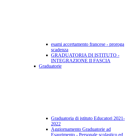
esami accertamento francese - proroga
scadenza
GRADUATORIA DI ISTITUTO -
INTEGRAZIONE II FASCIA
Graduatorie
Graduatoria di istituto Educatori 2021-
2022
Aggiornamento Graduatorie ad
Esaurimento - Personale scolastico ed