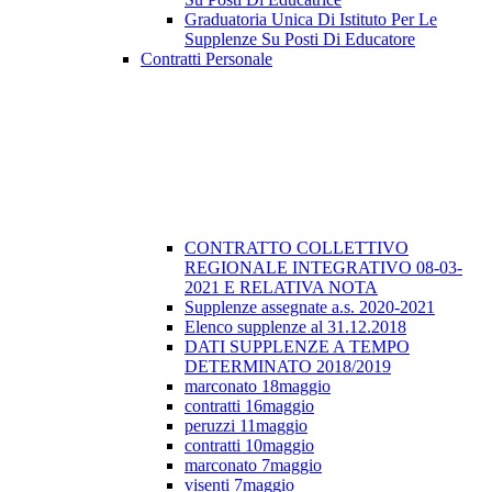
Graduatoria Unica Di Istituto Per Le
Supplenze Su Posti Di Educatore
Contratti Personale
CONTRATTO COLLETTIVO
REGIONALE INTEGRATIVO 08-03-
2021 E RELATIVA NOTA
Supplenze assegnate a.s. 2020-2021
Elenco supplenze al 31.12.2018
DATI SUPPLENZE A TEMPO
DETERMINATO 2018/2019
marconato 18maggio
contratti 16maggio
peruzzi 11maggio
contratti 10maggio
marconato 7maggio
visenti 7maggio