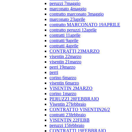
peruzzi 7maggio
marconato 4maggio
contratto marconato 3maggio
marconato 23aprile
contratto MARCONATO 19APRILE
contratto peruzzi 12aprile
contratti 11aprile
contratti 9aprile
contratti 4aprile
CONTRATTI 23MARZO
visentin 22marzo
visentin 21marzo
perri 19marzo
perri
corino 6marzo
visentin 6marzo
VISENTIN 2MARZO
corino 1marzo
PERUZZI 28FEBBRAIO
Visentin 27febbraio
CONTRATTO VISENTIN26/2
contratti 23febbraio
VISENTIN 22FEBB
peruzzi 15febbraio
CONTRATTI 19FEBBRAIO