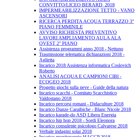
CONVITTO/LICEO BERARD_2018
IMPERMEABILIZZAZIONE TETTO - VANO
ASCENSORI
RICERCA PERDITA ACQUA TERRAZZO 3°
PIANO FEMMINILE
AVVISO RICHIESTA PREVENTIVO
LAVORI AMPLIAMENTO AULA ALA
OVEST 2° PIANO
Assistenza programmi anno 2018 - Nettuno
Trasmissione telematica dichiarazioni 2018 -
Aglietta
Incarico 2018 Assistenza informatica Coslovich
Roberto
ANALISI ACQUA E CAMPIONI CIBI -
ECOGEO 2018
Progetto giochi sulla neve - Guide della natura
Incarico scacchi - Comitato Scacchistico
Valdostano 2018
Incarico percorsi romani - Didaculture 2018
Incarico Danze Caraibiche - Blanc Nicole 2018
Incarico karade-do ASD Libera Energia
Incarico hip hop 2018 - Sordi Eleonora
Incarico consulente psicologo Calvarese 2018
Verbale indagini solai 2018
Incarico monitoraggio HACCP 2018