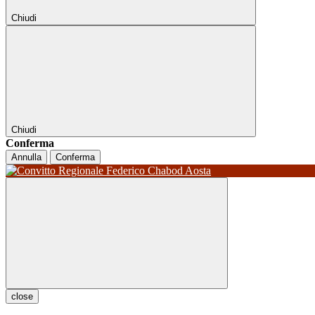
Chiudi
Chiudi
Conferma
Annulla
Conferma
close