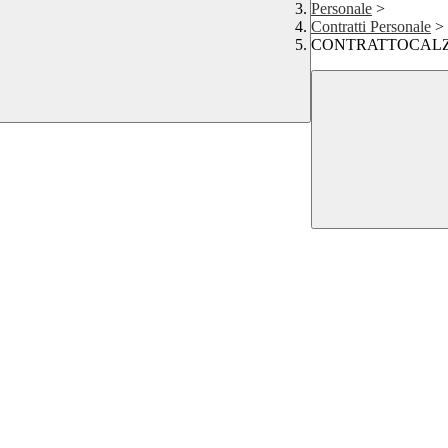
Personale
>
Contratti Personale
>
CONTRATTOCAL