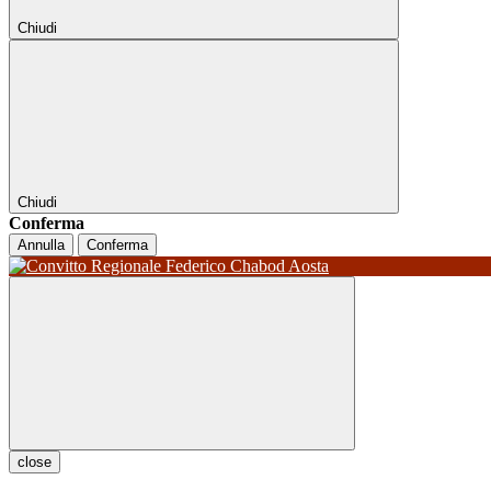
Chiudi
Chiudi
Conferma
Annulla
Conferma
close