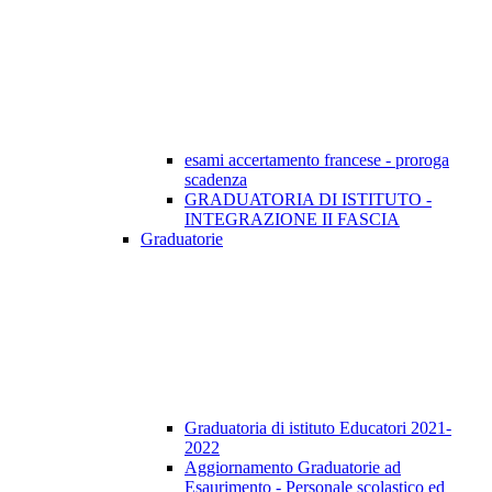
esami accertamento francese - proroga
scadenza
GRADUATORIA DI ISTITUTO -
INTEGRAZIONE II FASCIA
Graduatorie
Graduatoria di istituto Educatori 2021-
2022
Aggiornamento Graduatorie ad
Esaurimento - Personale scolastico ed