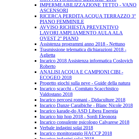
IMPERMEABILIZZAZIONE TETTO - VANO
ASCENSORI
RICERCA PERDITA ACQUA TERRAZZO 3°
PIANO FEMMINILE
AVVISO RICHIESTA PREVENTIVO
LAVORI AMPLIAMENTO AULA ALA
OVEST 2° PIANO
Assistenza programmi anno 2018 - Nettuno
Trasmissione telematica dichiarazioni 2018 -
Aglietta
Incarico 2018 Assistenza informatica Coslovich
Roberto
ANALISI ACQUA E CAMPIONI CIBI -
ECOGEO 2018
Progetto giochi sulla neve - Guide della natura
Incarico scacchi - Comitato Scacchistico
Valdostano 2018
Incarico percorsi romani - Didaculture 2018
Incarico Danze Caraibiche - Blanc Nicole 2018
Incarico karade-do ASD Libera Energia
Incarico hip hop 2018 - Sordi Eleonora
Incarico consulente psicologo Calvarese 2018
Verbale indagini solai 2018
Incarico monitoraggio HACCP 2018
Incarico indagini solai 2018