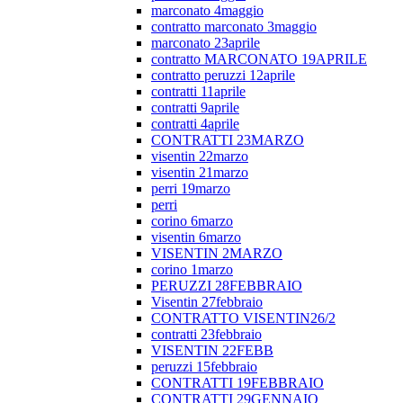
marconato 4maggio
contratto marconato 3maggio
marconato 23aprile
contratto MARCONATO 19APRILE
contratto peruzzi 12aprile
contratti 11aprile
contratti 9aprile
contratti 4aprile
CONTRATTI 23MARZO
visentin 22marzo
visentin 21marzo
perri 19marzo
perri
corino 6marzo
visentin 6marzo
VISENTIN 2MARZO
corino 1marzo
PERUZZI 28FEBBRAIO
Visentin 27febbraio
CONTRATTO VISENTIN26/2
contratti 23febbraio
VISENTIN 22FEBB
peruzzi 15febbraio
CONTRATTI 19FEBBRAIO
CONTRATTI 29GENNAIO