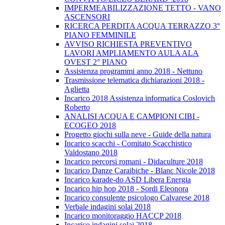
IMPERMEABILIZZAZIONE TETTO - VANO
ASCENSORI
RICERCA PERDITA ACQUA TERRAZZO 3°
PIANO FEMMINILE
AVVISO RICHIESTA PREVENTIVO
LAVORI AMPLIAMENTO AULA ALA
OVEST 2° PIANO
Assistenza programmi anno 2018 - Nettuno
Trasmissione telematica dichiarazioni 2018 -
Aglietta
Incarico 2018 Assistenza informatica Coslovich
Roberto
ANALISI ACQUA E CAMPIONI CIBI -
ECOGEO 2018
Progetto giochi sulla neve - Guide della natura
Incarico scacchi - Comitato Scacchistico
Valdostano 2018
Incarico percorsi romani - Didaculture 2018
Incarico Danze Caraibiche - Blanc Nicole 2018
Incarico karade-do ASD Libera Energia
Incarico hip hop 2018 - Sordi Eleonora
Incarico consulente psicologo Calvarese 2018
Verbale indagini solai 2018
Incarico monitoraggio HACCP 2018
Incarico indagini solai 2018