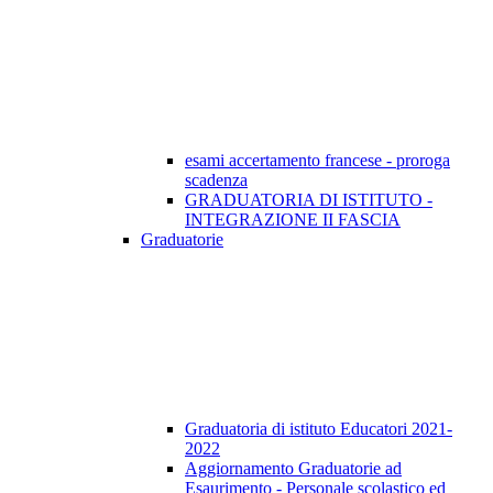
esami accertamento francese - proroga
scadenza
GRADUATORIA DI ISTITUTO -
INTEGRAZIONE II FASCIA
Graduatorie
Graduatoria di istituto Educatori 2021-
2022
Aggiornamento Graduatorie ad
Esaurimento - Personale scolastico ed