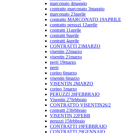
marconato 4maggio
contratto marconato 3maggio
marconato 23aprile
contratto MARCONATO 19APRILE
contratto peruzzi 12aprile
contratti 11aprile
contratti 9aprile
contratti 4aprile
CONTRATTI 23MARZO
visentin 22marzo
visentin 21marzo
perri 19marzo
perri
corino 6marzo
visentin 6marzo
VISENTIN 2MARZO
corino 1marzo
PERUZZI 28FEBBRAIO
Visentin 27febbraio
CONTRATTO VISENTIN26/2
contratti 23febbraio
VISENTIN 22FEBB
peruzzi 15febbraio
CONTRATTI 19FEBBRAIO
CONTRATTI 29GENNAIO